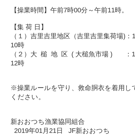
【操業時間】午前7時00分～午前11時。
【集 荷 日】
（１）吉里吉里地区（吉里吉里集荷場)：1月
10時
（２）大 槌 地 区 ( 大槌魚市場 ) ：1
12時
※操業ルールを守り、救命胴衣を着用し
ください。
新おおつち漁業協同組合
2019年01月21日 JF新おおつち