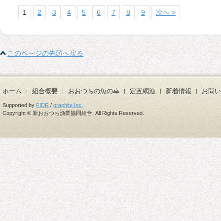
1
2
3
4
5
6
7
8
9
次へ >
このページの先頭へ戻る
ホーム
組合概要
おおつちの魚の幸
定置網漁
新着情報
お問い
Supported by
FIDR
/
graphite Inc.
Copyright © 新おおつち漁業協同組合. All Rights Reserved.