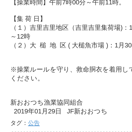
【操業時間】午前7時00分～午前11時。
【集 荷 日】
（１）吉里吉里地区（吉里吉里集荷場)：1月
～12時
（２）大 槌 地 区 ( 大槌魚市場 )：1月3
※操業ルールを守り、救命胴衣を着用し
ください。
新おおつち漁業協同組合
2019年01月29日 JF新おおつち
タグ：
公告