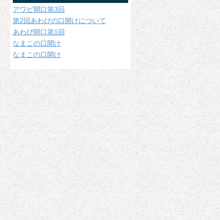
アワビ開口第3回
第2回あわびの口開けについて
あわび開口第1回
なまこの口開け
なまこの口開け