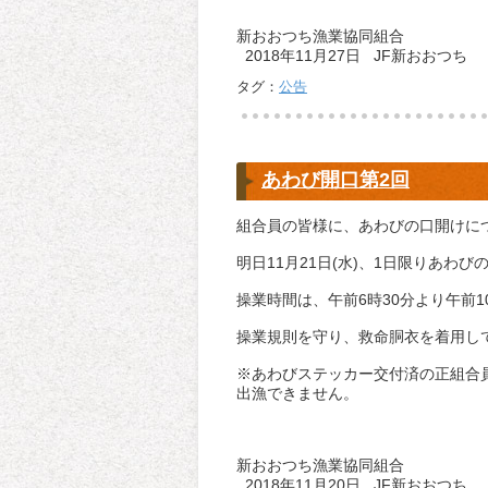
新おおつち漁業協同組合
2018年11月27日 JF新おおつち
タグ：
公告
あわび開口第2回
組合員の皆様に、あわびの口開けに
明日11月21日(水)、1日限りあわ
操業時間は、午前6時30分より午前
操業規則を守り、救命胴衣を着用し
※あわびステッカー交付済の正組合
出漁できません。
新おおつち漁業協同組合
2018年11月20日 JF新おおつち