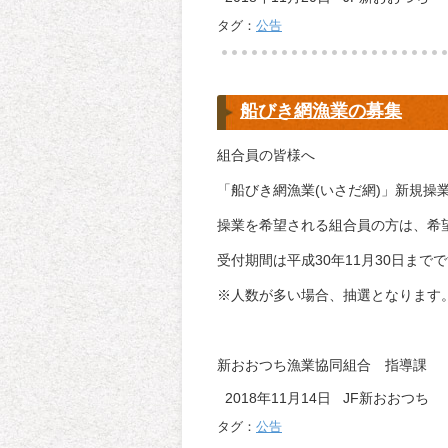
タグ：
公告
船びき網漁業の募集
組合員の皆様へ
「船びき網漁業(いさだ網)」新規操
操業を希望される組合員の方は、希
受付期間は平成30年11月30日まで
※人数が多い場合、抽選となります
新おおつち漁業協同組合 指導課
2018年11月14日 JF新おおつち
タグ：
公告