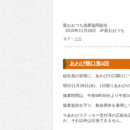
新おおつち漁業協同組合
2018年11月28日 JF新おおつち
タグ：
公告
あわび開口第4回
組合員の皆様に、あわびの口開けに
明日11月28日(水)、1日限りあわ
操業時間は、午前6時30分より午前
操業規則を守り、救命胴衣を着用し
※あわびステッカー交付済の正組合
が、それ以外は出漁できません。