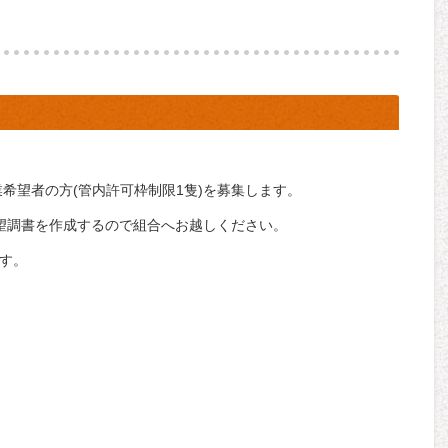
業希望者の方(管内許可枠制限1隻)を募集します。
望調書を作成するので組合へお越しください。
です。
。