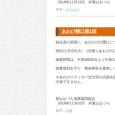
2018年11月12日 JF新おおつち
タグ：
イベント
あわび開口第1回
組合員の皆様に、あわびの口開けに
明日11月3日(土)、1日限りあわび
操業時間は、午前6時30分より午前
操業規則を守り、救命胴衣を着用し
※あわびステッカー交付済の正組合
出漁できません。
新おおつち漁業協同組合
2018年11月02日 JF新おおつち
タグ：
公告