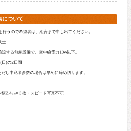
集について
会を行うので希望者は、組合まで申し出てください。
技士
設する無線設備で、空中線電力10w以下。
0(日)の2日間
まで。ただし申込者多数の場合は早めに締め切ります。
横2.4㎝×３枚・スピード写真不可)