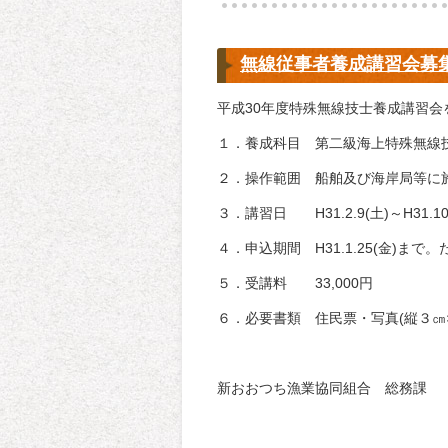
無線従事者養成講習会募
平成30年度特殊無線技士養成講習
１．養成科目 第二級海上特殊無線
２．操作範囲 船舶及び海岸局等に施
３．講習日 H31.2.9(土)～H31.1
４．申込期間 H31.1.25(金)
５．受講料 33,000円
６．必要書類 住民票・写真(縦３㎝×
新おおつち漁業協同組合 総務課